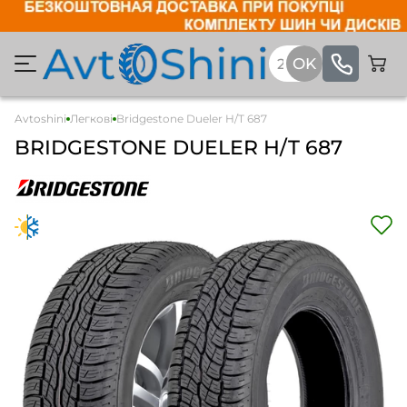
Avtoshini
Легкові
Bridgestone Dueler H/T 687
BRIDGESTONE DUELER H/T 687