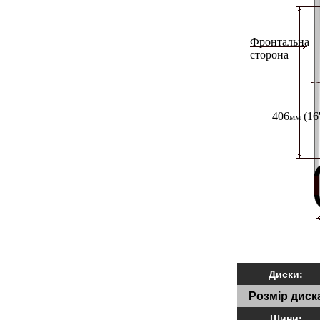
Диски:
Розмір диск
Шини: