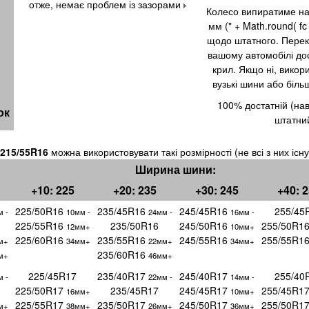
отже, немає проблем із зазорами
Колесо випиратиме назо
мм (" + Math.round( fc /
щодо штатного. Перек
вашому автомобілі до
крил. Якщо ні, викор
вузькі шини або біль
100% достатній (нав
ок
штатни
215/55R16
можна використовувати такі розмірності (не всі з них існ
Ширина шини:
+10: 225
+20: 235
+30: 245
+40: 
225/50R16
235/45R16
245/45R16
255/45
 -
10мм -
24мм -
16мм -
225/55R16
235/50R16
245/50R16
255/50R1
12мм+
10мм+
225/60R16
235/55R16
245/55R16
255/55R1
м+
34мм+
22мм+
34мм+
235/60R16
м+
46мм+
225/45R17
235/40R17
245/40R17
255/40
 -
22мм -
14мм -
225/50R17
235/45R17
245/45R17
255/45R1
16мм+
10мм+
225/55R17
235/50R17
245/50R17
255/50R1
м+
38мм+
26мм+
36мм+