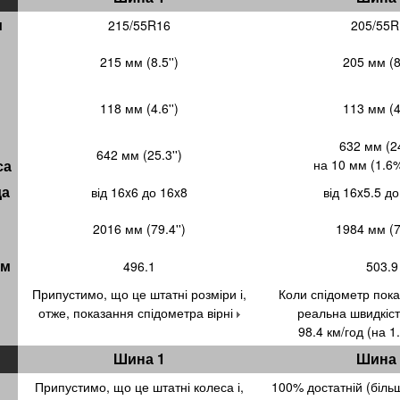
и
215/55R16
205/55R
215 мм (8.5'')
205 мм (8.
118 мм (4.6'')
113 мм (4.
632 мм (24
642 мм (25.3'')
са
на 10 мм (1.6
да
від 16x6 до 16x8
від 16x5.5 до
2016 мм (79.4'')
1984 мм (78
км
496.1
503.9
Припустимо, що це штатні розміри і,
Коли спідометр пок
отже, показання спідометра вірні
реальна швидкіст
98.4 км/год
(на 1
Шина 1
Шина 
Припустимо, що це штатні колеса і,
100% достатній (біль