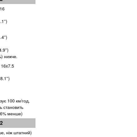
16
1'')
4'')
.9'')
%) нижче.
 16x7.5
.1'')
азує
100 км/год
,
ь становить
.6% менше)
2
ше, ніж штатний)