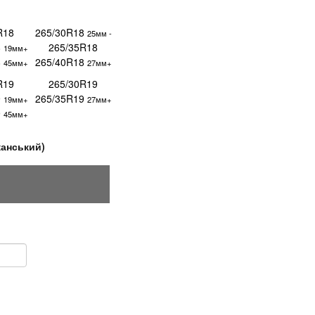
R18
265/30R18
25мм -
8
265/35R18
19мм+
8
265/40R18
45мм+
27мм+
R19
265/30R19
9
265/35R19
19мм+
27мм+
9
45мм+
канський)