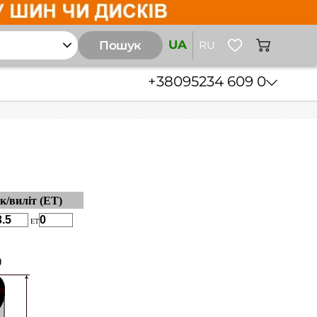
UA
Пошук
RU
+38
095
234 609 0