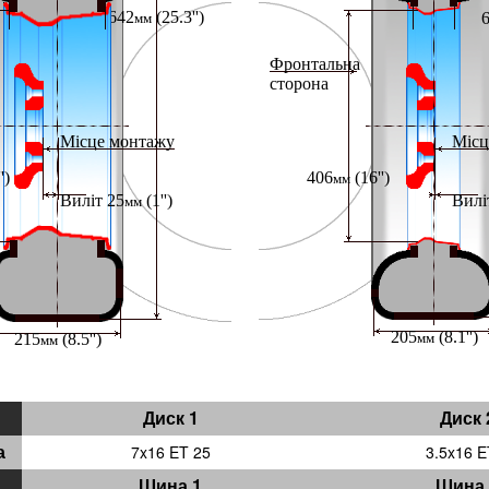
Диск 1
Диск 
а
7x16 ET 25
3.5x16 E
Шина 1
Шина 