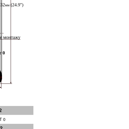
2
T 0
2