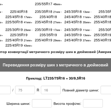
235/55R17
м+
48мм+
225/40R18
235/35R18
245/35R18
255/35
 -
21мм -
13мм -
225/45R18
235/40R18
245/40R18
255/40R1
17мм+
11мм+
225/50R18
235/45R18
245/45R18
255/45R1
м+
41мм+
27мм+
35мм+
225/30R19
235/30R19
245/30R19
255/30
23мм -
17мм -
11мм -
225/35R19
235/35R19
245/35R19
255/35R1
м+
13мм+
225/40R19
235/40R19
245/40R19
255/40R1
м+
21мм+
29мм+
37мм+
225/45R19
43мм+
тор конвертації метричного розміру шин в дюймовий (Амери
Переведення розміру шин з метричного в дюймовий
Приклад: LT235/75R16 = 30/9,5R16
/
R
Повний діаметр шини:
Ширина шини:
Висота профілю: