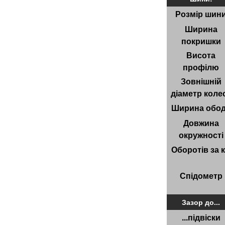
Розмір шин
Ширина
покришки
Висота
профілю
Зовнішній
діаметр коле
Ширина обо
Довжина
окружності
Оборотів за 
Спідометр
Зазор до...
...підвіски