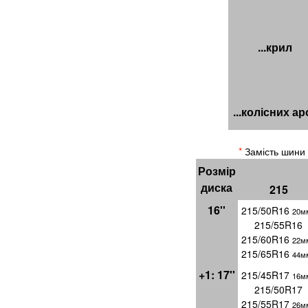
...крил
...колісних ар
*
Замість шини
Розмір
диска
215
16''
215/50R16
20мм
215/55R16
215/60R16
22м
215/65R16
44м
+1: 17''
215/45R17
16мм
215/50R17
215/55R17
26м