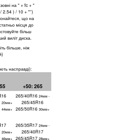
вні на " + fc + "
 2.54 ) / 10 + "'')
онайтеся, що на
статньо місця до
истовуйте більш
ший виліт диска.
іть більше, ніж
й)
ують насправді):
255
+50: 265
R16
265/40R16
24мм -
6
265/45R16
20мм+
6
265/50R16
44мм+
30мм+
R17
265/35R17
24мм -
7
265/40R17
20мм+
7
265/45R17
46мм+
28мм+