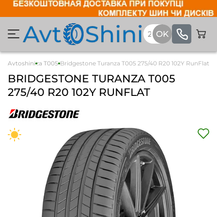
estone Turanza T005
Avtoshini
Bridgestone Turanza T005 275/40 R20 102Y RunFlat
BRIDGESTONE
TURANZA T005
275/40 R20 102Y RUNFLAT