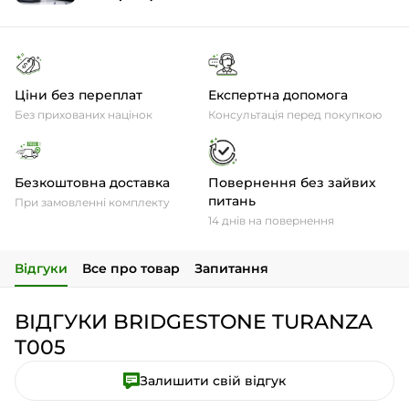
Ціни без переплат
Експертна допомога
Без прихованих націнок
Консультація перед покупкою
Безкоштовна доставка
Повернення без зайвих
питань
При замовленні комплекту
14 днів на повернення
Відгуки
Все про товар
Запитання
ВІДГУКИ BRIDGESTONE TURANZA
T005
Залишити свій відгук