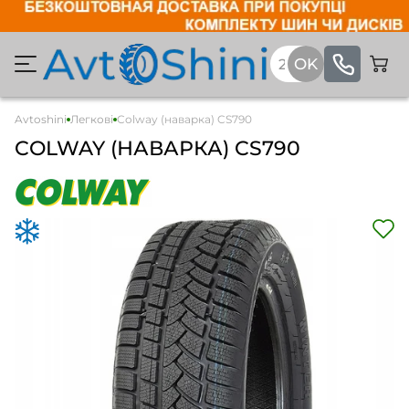
Avtoshini
Легкові
Colway (наварка) CS790
COLWAY (НАВАРКА) CS790