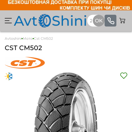
Avtoshini
Мото
Cst CM502
CST CM502