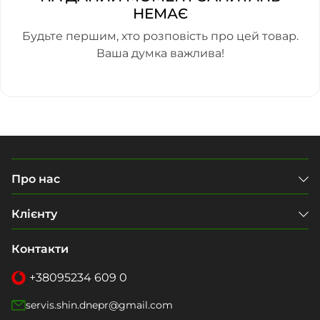
НЕМАЄ
Будьте першим, хто розповість про цей товар.
Ваша думка важлива!
Про нас
Клієнту
Контакти
+38
095
234 609 0
servis.shin.dnepr@gmail.com