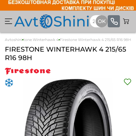
Легкові
Avtoshini
Firestone Winterhawk 4
Firestone Winterhawk 4 215/65 R16 98H
FIRESTONE
WINTERHAWK 4
215/65
R16 98H