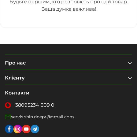
Будьте першим, хто розповість про цей товар.
Ваша думка важлива!
Про нас
Клієнту
Контакти
+38
095
234 609 0
servis.shin.dnepr@gmail.com