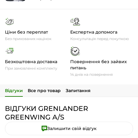
Ціни без переплат
Експертна допомога
Без прихованих націнок
Консультація перед покупкою
Безкоштовна доставка
Повернення без зайвих
питань
При замовленні комплекту
14 днів на повернення
Відгуки
Все про товар
Запитання
ВІДГУКИ GRENLANDER
GREENWING A/S
Залишити свій відгук