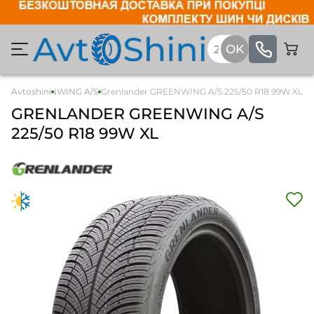
lander GREENWING A/S
Avtoshini
Grenlander GREENWING A/S 225/50 R18 99W XL
GRENLANDER
GREENWING A/S
225/50 R18 99W XL