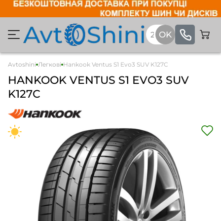
Avtoshini
Легкові
Hankook Ventus S1 Evo3 SUV K127C
HANKOOK VENTUS S1 EVO3 SUV
K127C