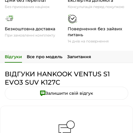
Ціни без переплат
Експертна допомога
Без прихованих націнок
Консультація перед покупкою
Безкоштовна доставка
Повернення без зайвих
питань
При замовленні комплекту
14 днів на повернення
Відгуки
Все про модель
Запитання
ВІДГУКИ HANKOOK VENTUS S1
EVO3 SUV K127C
Залишити свій відгук