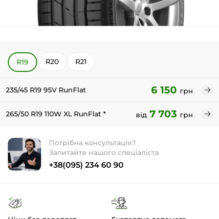
R20
R21
R19
6 150
235/45 R19 95V RunFlat
грн
7 703
265/50 R19 110W XL RunFlat *
від
грн
Потрібна консультація?
Запитайте нашого спеціаліста
+38(095) 234 60 90