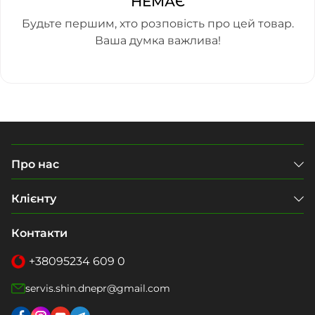
НЕМАЄ
Будьте першим, хто розповість про цей товар.
Ваша думка важлива!
Про нас
Клієнту
Контакти
+38
095
234 609 0
servis.shin.dnepr@gmail.com