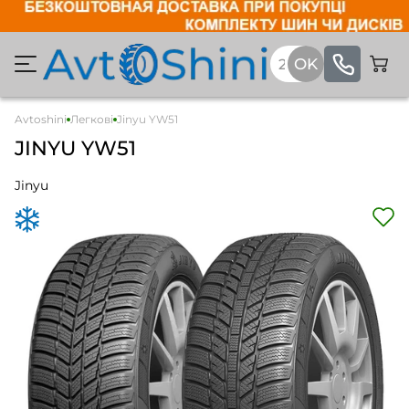
Avtoshini
Легкові
Jinyu YW51
JINYU YW51
Jinyu