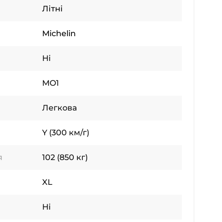
Літні
Michelin
Ні
MO1
Легкова
Y (300 км/г)
я
102 (850 кг)
XL
Ні