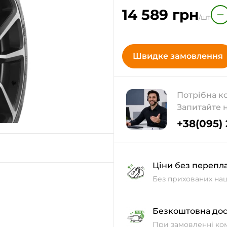
14 589
грн
−
/шт
Швидке замовлення
Потрібна к
Запитайте 
+38(095)
Ціни без перепл
Без прихованих нац
Безкоштовна дос
При замовленні ко