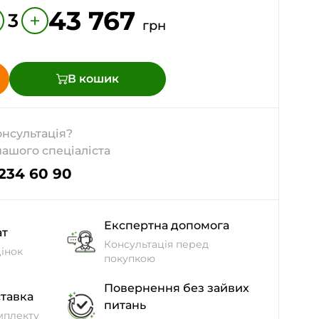
43 767
+
3
грн
В кошик
онсультація?
нашого спеціаліста
 234 60 90
Експертна допомога
ат
Консультація перед
інок
покупкою
Повернення без зайвих
тавка
питань
мплекту