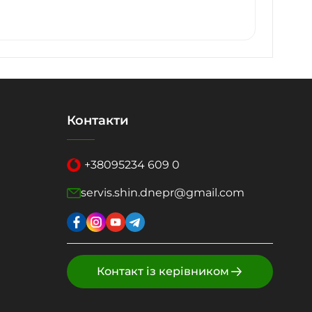
Контакти
+38
095
234 609 0
servis.shin.dnepr@gmail.com
Контакт із керівником