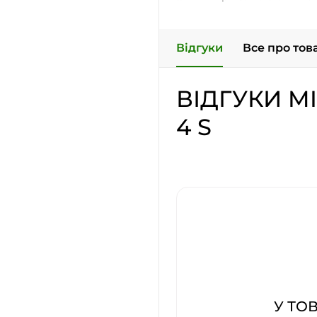
Відгуки
Все про тов
ВІДГУКИ MI
4 S
У ТО