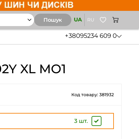
UA
Пошук
RU
+38
095
234 609 0
02Y XL MO1
Код товару: 381932
3 шт.