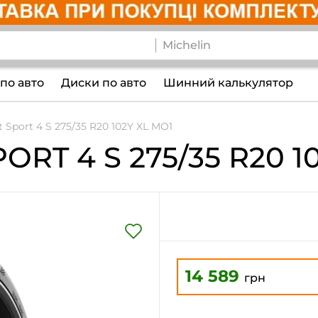
по авто
Диски по авто
Шинний калькулятор
ot Sport 4 S 275/35 R20 102Y XL MO1
PORT 4 S
275/35 R20 1
14 589
грн