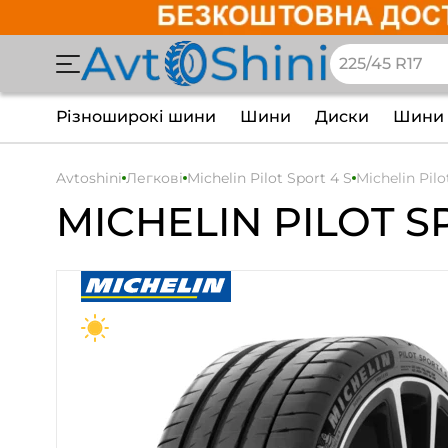
Різноширокі шини
Шини
Диски
Шини 
Avtoshini
Легкові
Michelin Pilot Sport 4 S
Michelin Pil
MICHELIN
PILOT S