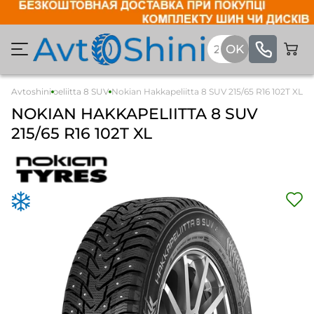
okian Hakkapeliitta 8 SUV
Avtoshini
Nokian Hakkapeliitta 8 SUV 215/65 R16 102T XL
NOKIAN
HAKKAPELIITTA 8 SUV
215/65 R16 102T XL