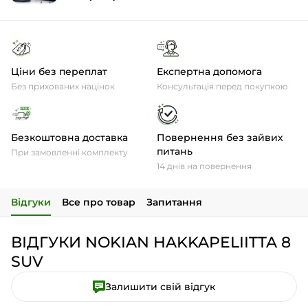
Ціни без переплат
Експертна допомога
Без прихованих націнок
Консультація перед покупкою
Безкоштовна доставка
Повернення без зайвих
питань
При замовленні комплекту
14 днів на повернення
Відгуки
Все про товар
Запитання
ВІДГУКИ NOKIAN HAKKAPELIITTA 8
SUV
Залишити свій відгук