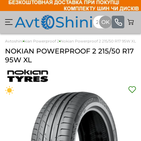
Легкові
Avtoshini
Nokian Powerproof 2
Nokian Powerproof 2 215/50 R17 95W XL
NOKIAN
POWERPROOF 2
215/50 R17
95W XL