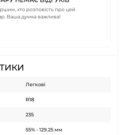
ВАРУ НЕМАЄ ВІДГУКІВ
ршим, хто розповість про цей
ар. Ваша думка важлива!
СТИКИ
Легкові
R18
235
55% - 129.25 мм