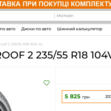
по авто
Диски по авто
Шинний калькулятор
oof 2 235/55 R18 104V XL
OOF 2
235/55 R18 104
5 825
20
грн