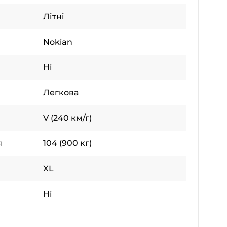
Літні
Nokian
Ні
Легкова
V (240 км/г)
я
104 (900 кг)
XL
Ні