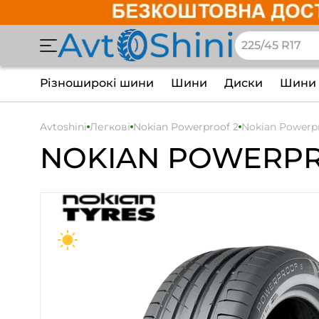
Різноширокі шини
Шини
Диски
Шини 
Avtoshini
Легкові
Nokian Powerproof 2
Nokian Powerpr
NOKIAN
POWERPR