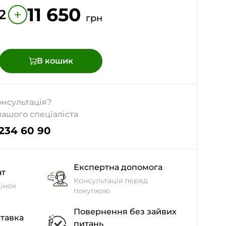
11 650
+
2
грн
В кошик
онсультація?
нашого спеціаліста
 234 60 90
Експертна допомога
ат
Консультація перед
інок
покупкою
Повернення без зайвих
тавка
питань