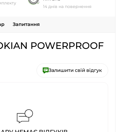
мплекту
14 днів на повернення
ар
Запитання
OKIAN POWERPROOF
Залишити свій відгук