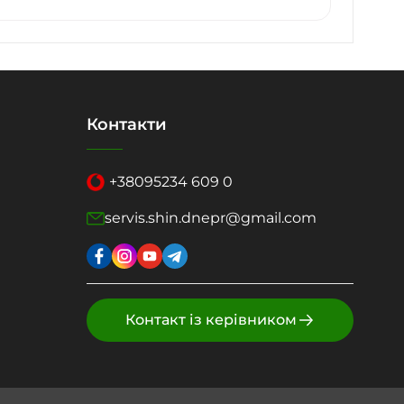
Контакти
+38
095
234 609 0
servis.shin.dnepr@gmail.com
Контакт із керівником