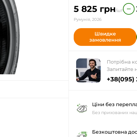
5 825
грн
−
/шт
Румунія, 2026
Швидке
замовлення
Потрібна к
Запитайте 
+38(095)
Ціни без перепл
Без прихованих нац
Безкоштовна дос