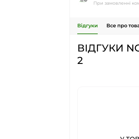
При замовленні ко
Відгуки
Все про тов
ВІДГУКИ N
2