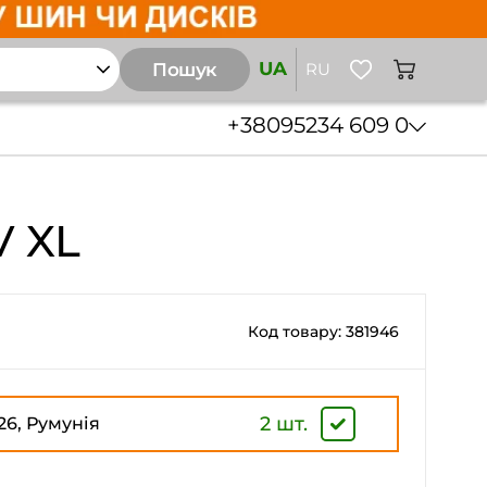
UA
Пошук
RU
+38
095
234 609 0
V XL
Код товару: 381946
2 шт.
26, Румунія