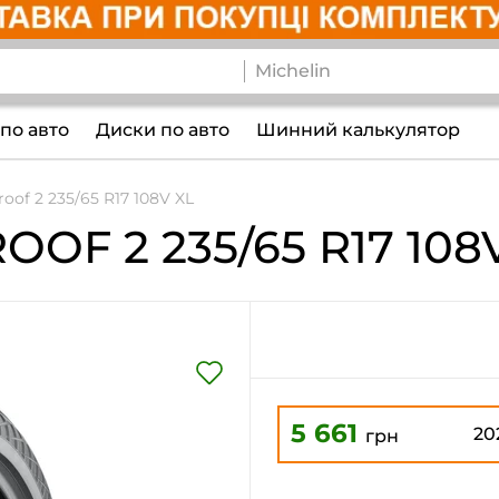
по авто
Диски по авто
Шинний калькулятор
oof 2 235/65 R17 108V XL
OOF 2
235/65 R17 108
5 661
20
грн