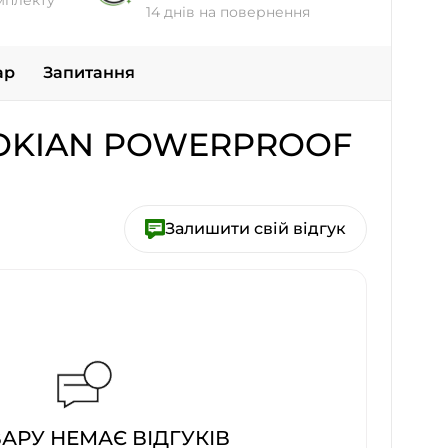
мплекту
14 днів на повернення
ар
Запитання
OKIAN POWERPROOF
Залишити свій відгук
ВАРУ НЕМАЄ ВІДГУКІВ