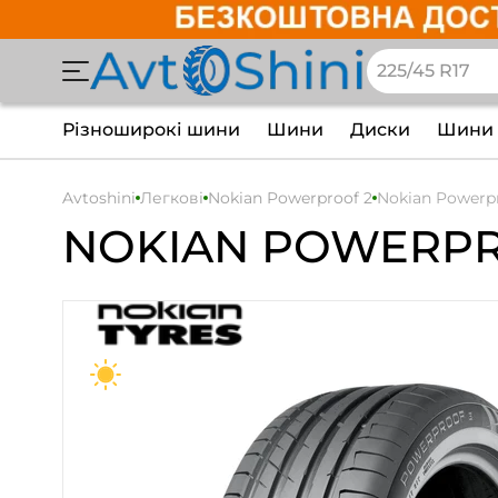
Різноширокі шини
Шини
Диски
Шини 
Avtoshini
Легкові
Nokian Powerproof 2
Nokian Powerpr
NOKIAN
POWERPR