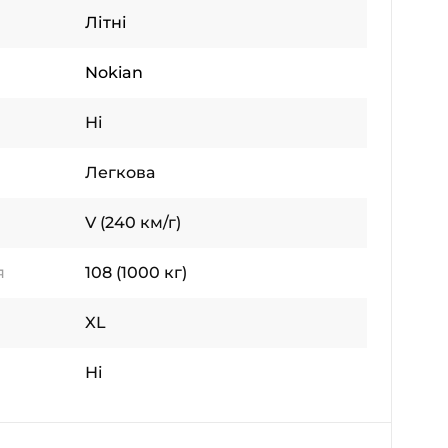
Літні
Nokian
Ні
Легкова
V (240 км/г)
я
108 (1000 кг)
XL
Ні