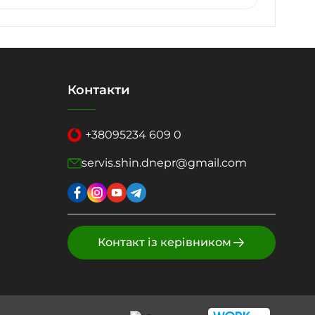
Контакти
+38
095
234 609 0
servis.shin.dnepr@gmail.com
Контакт із керівником