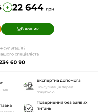
22 644
+
4
грн
В кошик
онсультація?
нашого спеціаліста
 234 60 90
Експертна допомога
ат
Консультація перед
інок
покупкою
Повернення без зайвих
тавка
питань