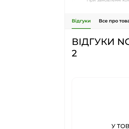
При замовленні ко
Відгуки
Все про тов
ВІДГУКИ N
2
У ТО