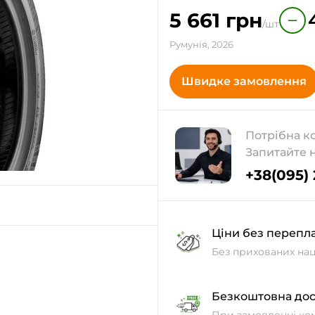
5 661
грн
−
/шт
Румунія, 2026
Швидке замовлення
Потрібна к
Запитайте 
+38(095)
Ціни без перепл
Без прихованих нац
Безкоштовна дос