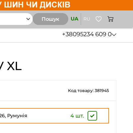
UA
Пошук
RU
+38
095
234 609 0
V XL
Код товару: 381945
4 шт.
26, Румунія