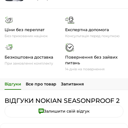
Ціни без переплат
Експертна допомога
Без прихованих націнок
Консультація перед покупкою
Безкоштовна доставка
Повернення без зайвих
питань
При замовленні комплекту
14 днів на повернення
Відгуки
Все про товар
Запитання
ВІДГУКИ NOKIAN SEASONPROOF 2
Залишити свій відгук