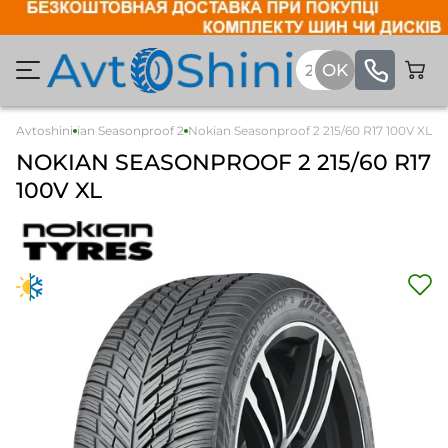
Легкові
Avtoshini
Nokian Seasonproof 2
Nokian Seasonproof 2 215/60 R17 100V XL
NOKIAN
SEASONPROOF 2
215/60 R17
100V XL