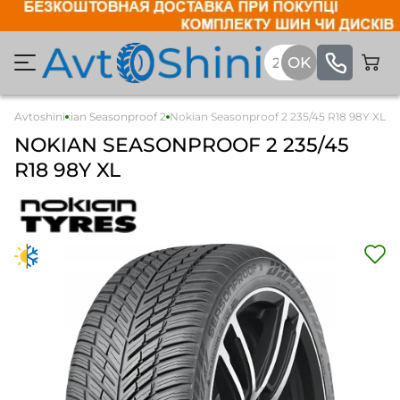
Легкові
Avtoshini
Nokian Seasonproof 2
Nokian Seasonproof 2 235/45 R18 98Y XL
NOKIAN
SEASONPROOF 2
235/45
R18 98Y XL