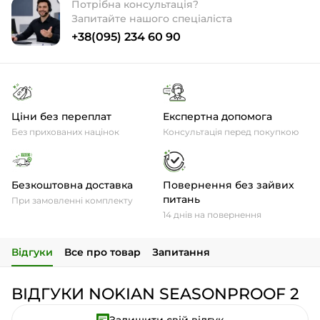
Потрібна консультація?
Запитайте нашого спеціаліста
+38(095) 234 60 90
Ціни без переплат
Експертна допомога
Без прихованих націнок
Консультація перед покупкою
Безкоштовна доставка
Повернення без зайвих
питань
При замовленні комплекту
14 днів на повернення
Відгуки
Все про товар
Запитання
ВІДГУКИ NOKIAN SEASONPROOF 2