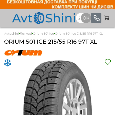
Avtoshini
Легкові
Orium 501 Ice
Orium 501 Ice 215/55 R16 97T XL
ORIUM
501 ICE
215/55 R16 97T XL