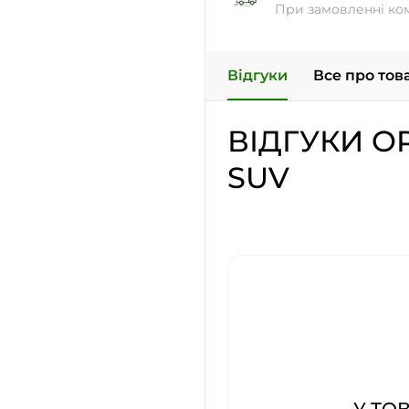
При замовленні ко
Відгуки
Все про тов
ВІДГУКИ O
SUV