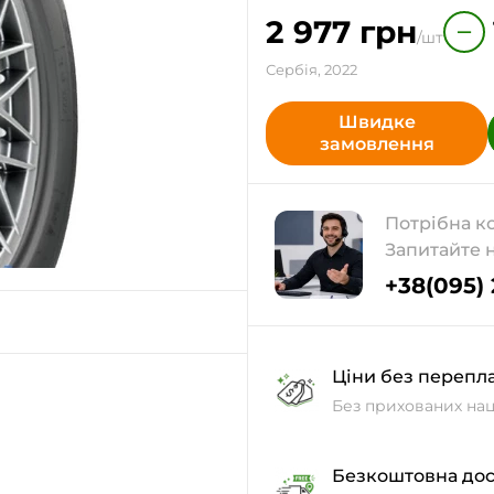
2 977
грн
−
/шт
Сербія, 2022
Швидке
замовлення
Потрібна к
Запитайте 
+38(095)
Ціни без перепл
Без прихованих нац
Безкоштовна дос