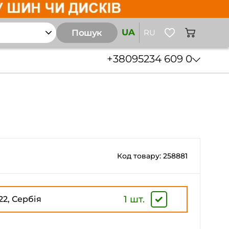
UA
Пошук
RU
+38
095
234 609 0
Код товару: 258881
1 шт.
22, Сербія