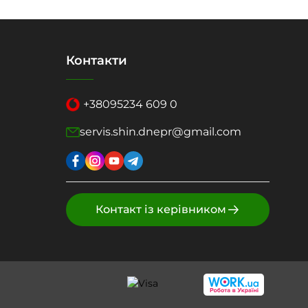
Контакти
+38
095
234 609 0
servis.shin.dnepr@gmail.com
Контакт із керівником