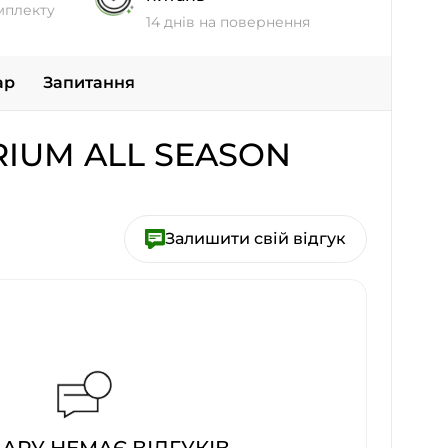
мплекту
14 днів на повернення
ар
Запитання
RIUM ALL SEASON
Залишити свій відгук