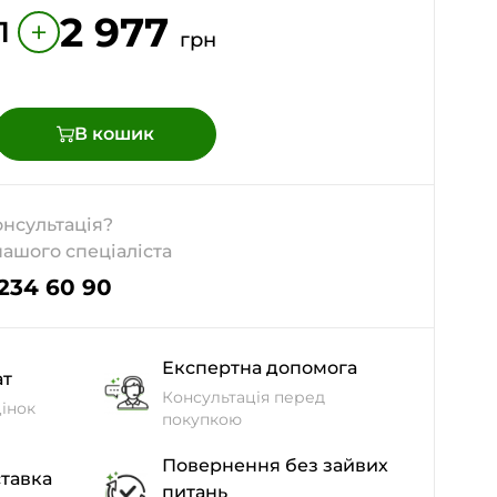
2 977
+
1
грн
В кошик
онсультація?
нашого спеціаліста
 234 60 90
Експертна допомога
ат
Консультація перед
інок
покупкою
Повернення без зайвих
тавка
питань