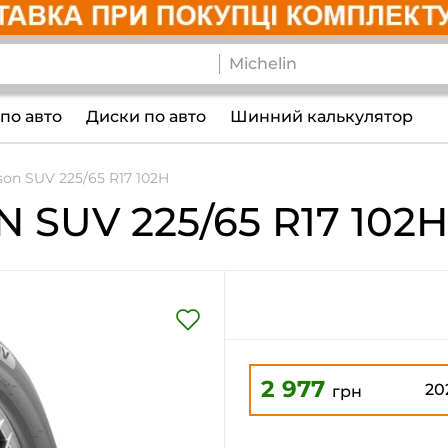
по авто
Диски по авто
Шинний калькулятор
son SUV 225/65 R17 102H
N SUV
225/65 R17 102H
2 977
20
грн