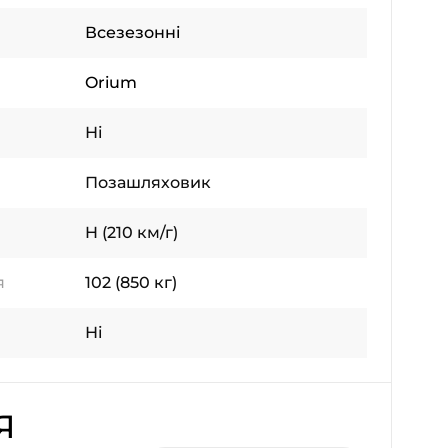
Всезезонні
Orium
Ні
Позашляховик
H (210 км/г)
я
102 (850 кг)
Ні
Я