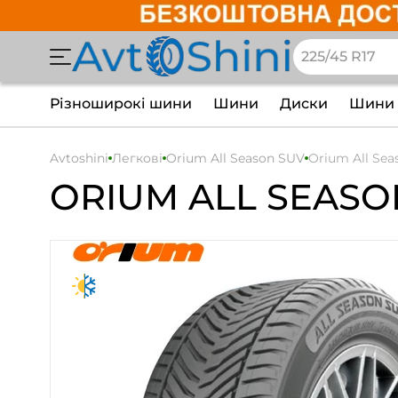
Різноширокі шини
Шини
Диски
Шини 
Avtoshini
Легкові
Orium All Season SUV
Orium All Sea
ORIUM
ALL SEASO