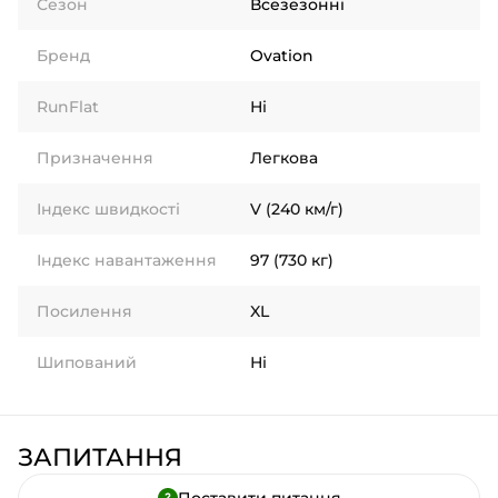
Сезон
Всезезонні
Бренд
Ovation
RunFlat
Ні
Призначення
Легкова
Індекс швидкості
V (240 км/г)
Індекс навантаження
97 (730 кг)
Посилення
XL
Шипований
Ні
ЗАПИТАННЯ