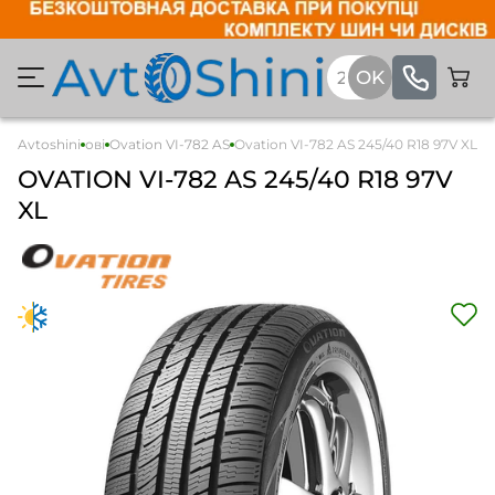
Avtoshini
Легкові
Ovation VI-782 AS
Ovation VI-782 AS 245/40 R18 97V XL
OVATION
VI-782 AS
245/40 R18 97V
XL