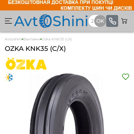
Avtoshini
Вантажні
Ozka KNK35 (с/х)
OZKA KNK35 (С/Х)