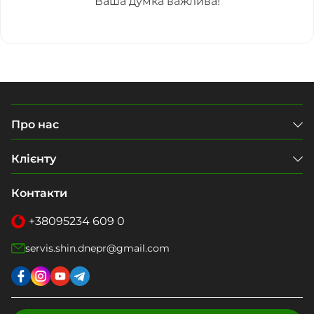
Ваша думка важлива!
Про нас
Клієнту
Контакти
+38
095
234 609 0
servis.shin.dnepr@gmail.com