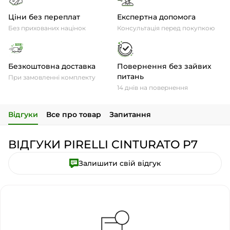
Ціни без переплат
Експертна допомога
Без прихованих націнок
Консультація перед покупкою
Безкоштовна доставка
Повернення без зайвих
питань
При замовленні комплекту
14 днів на повернення
Відгуки
Все про товар
Запитання
ВІДГУКИ PIRELLI CINTURATO P7
Залишити свій відгук