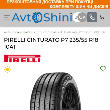
Avtoshini
Легкові
Pirelli Cinturato P7
Pirelli Cinturato P7 235/55 R18 104T
PIRELLI
CINTURATO P7
235/55 R18
104T