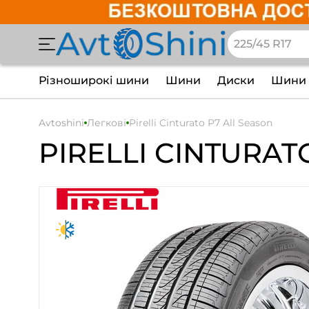
Різноширокі шини
Шини
Диски
Шини 
Avtoshini
Легкові
Pirelli Cinturato P7 All Season
PIRELLI CINTURAT