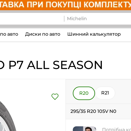
по авто
Диски по авто
Шинний калькулятор
O P7 ALL SEASON
R21
R20
295/35 R20 105V N0
Потрібна к