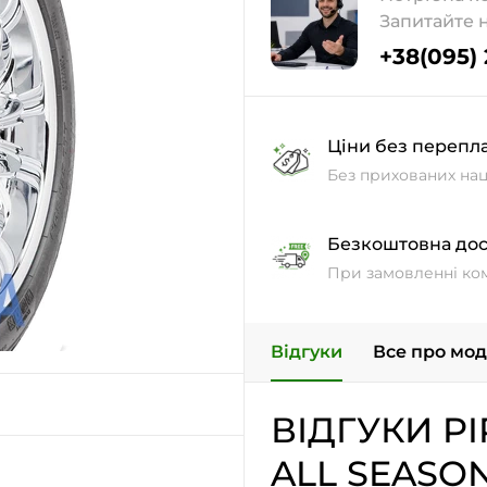
Запитайте 
+38(095)
Ціни без перепл
Без прихованих нац
Безкоштовна дос
При замовленні ко
Відгуки
Все про мо
ВІДГУКИ PI
ALL SEASO