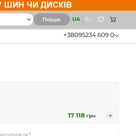
UA
Пошук
RU
+38
095
234 609 0
17 118
грн
онсультація?