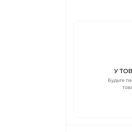
У ТО
Будьте пе
тов