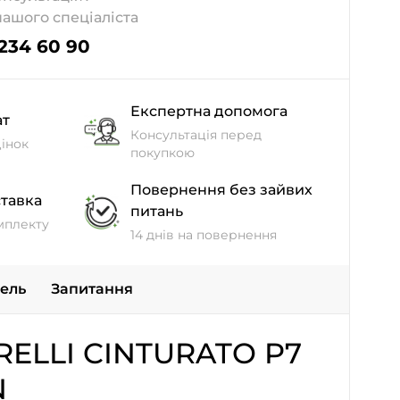
нашого спеціаліста
 234 60 90
Експертна допомога
ат
Консультація перед
інок
покупкою
Повернення без зайвих
тавка
питань
мплекту
14 днів на повернення
дель
Запитання
RELLI CINTURATO P7
N