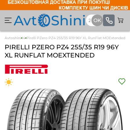
relli PZero PZ4
Avtoshini
Pirelli PZero PZ4 255/35 R19 96Y XL RunFlat MOExtended
PIRELLI
PZERO PZ4
255/35 R19 96Y
XL RUNFLAT MOEXTENDED