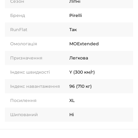
Сезон
Літні
Бренд
Pirelli
RunFlat
Так
Омологація
MOExtended
Призначення
Легкова
Індекс швидкості
Y (300 км/г)
Індекс навантаження
96 (710 кг)
Посилення
XL
Шипований
Ні