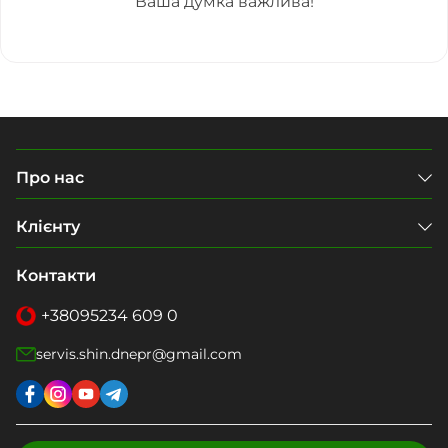
Ваша думка важлива!
Про нас
Клієнту
Контакти
+38
095
234 609 0
servis.shin.dnepr@gmail.com