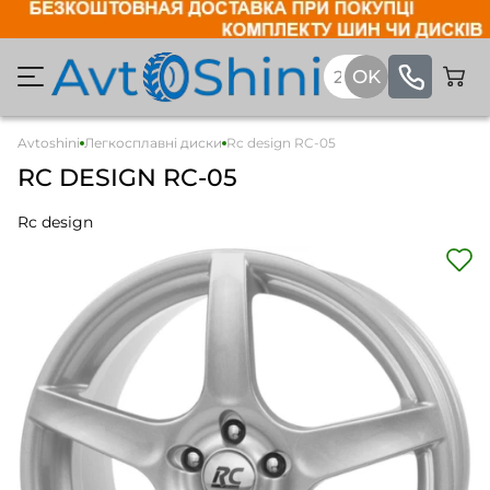
Avtoshini
Легкосплавні диски
Rc design RC-05
RC DESIGN RC-05
Rc design