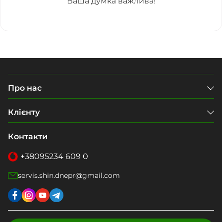
Ваша думка важлива!
Про нас
Клієнту
Контакти
+38
095
234 609 0
servis.shin.dnepr@gmail.com