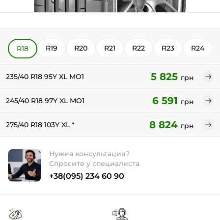
R19
R20
R21
R22
R23
R24
R18
5 825
235/40 R18 95Y XL MO1
грн
6 591
245/40 R18 97Y XL MO1
грн
8 824
275/40 R18 103Y XL *
грн
Нужна консультация?
Спросите у специалиста
+38(095) 234 60 90