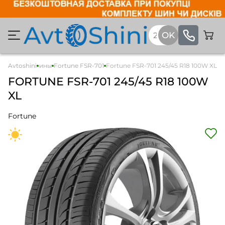
Легковые шины
Avtoshini
Fortune FSR-701
Fortune FSR-701 245/45 R18 100W XL
FORTUNE
FSR-701
245/45 R18 100W
XL
Fortune