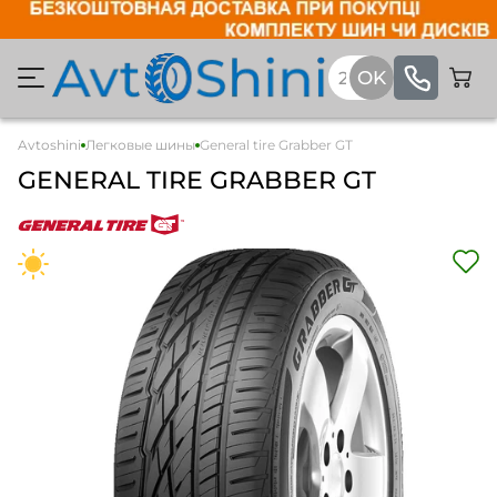
Avtoshini
Легковые шины
General tire Grabber GT
GENERAL TIRE GRABBER GT