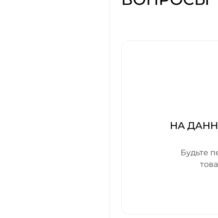
НА ДАН
Будьте п
тов