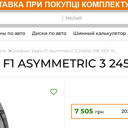
ы по авто
Диски по авто
Шинный калькулятор
ric 3
Goodyear Eagle F1 Asymmetric 3 245/45 R18 100Y XL
 F1 ASYMMETRIC 3
245
7 505
20
грн