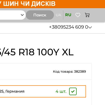
RU
Поиск
UA
+38
095
234 609 0
/45 R18 100Y XL
Код товара: 382389
4 шт.
25, Германия