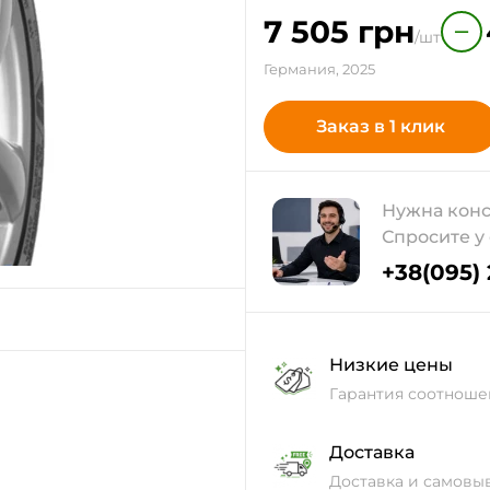
7 505
грн
−
/шт
Германия, 2025
Заказ в 1 клик
Нужна конс
Спросите у
+38(095)
Низкие цены
Гарантия соотноше
Доставка
Доставка и самовы