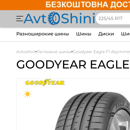
Разноширокие шины
Шины
Диски
Шин
Avtoshini
Легковые шины
Goodyear Eagle F1 Asymmet
GOODYEAR
EAGLE