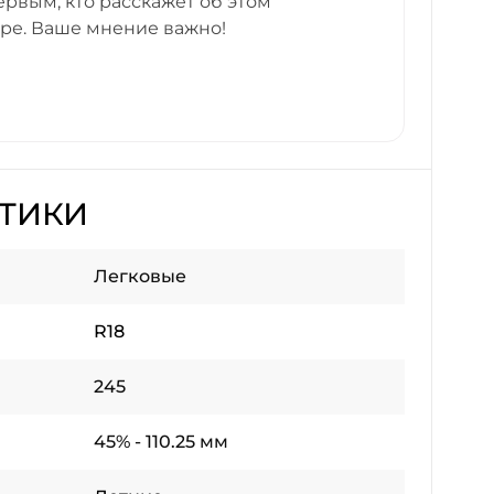
ервым, кто расскажет об этом
аре. Ваше мнение важно!
СТИКИ
Легковые
R18
245
45% - 110.25 мм