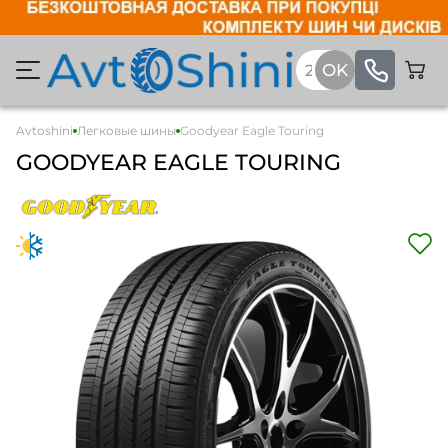
Avtoshini
Легковые шины
Goodyear Eagle Touring
GOODYEAR EAGLE TOURING