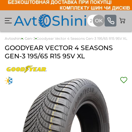
tor 4 Seasons Gen-3
Avtoshini
Goodyear Vector 4 Seasons Gen-3 195/65 R15 95V XL
GOODYEAR
VECTOR 4 SEASONS
GEN-3
195/65 R15 95V XL