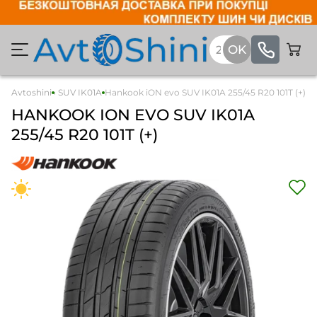
kook iON evo SUV IK01A
Avtoshini
Hankook iON evo SUV IK01A 255/45 R20 101T (+)
HANKOOK
ION EVO SUV IK01A
255/45 R20 101T (+)