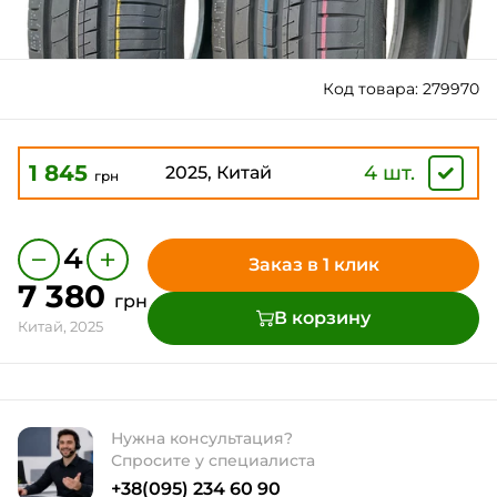
Код товара: 279970
1 845
4 шт.
2025, Китай
грн
−
+
4
Заказ в 1 клик
7 380
грн
В корзину
Китай, 2025
Нужна консультация?
Спросите у специалиста
+38(095) 234 60 90