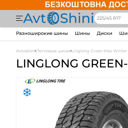
Разноширокие шины
Шины
Диски
Шин
Avtoshini
Легковые шины
Linglong Green-Max Winter 
LINGLONG GREEN-