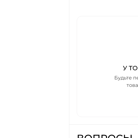
У Т
Будьте п
тов