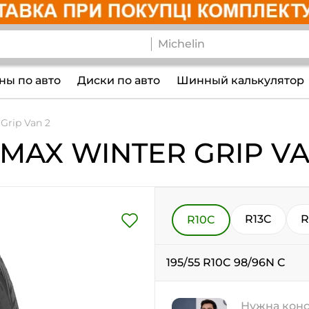
ы по авто
Диски по авто
Шинный калькулятор
Grip Van 2
MAX WINTER GRIP VA
R13C
R
R10C
195/55 R10C 98/96N C
Нужна конс