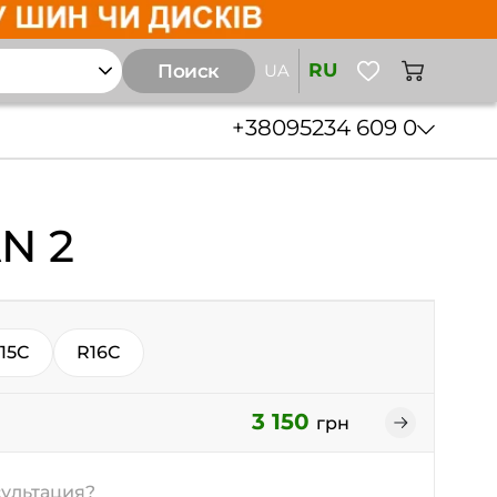
RU
Поиск
UA
+38
095
234 609 0
N 2
15C
R16C
3 150
грн
ультация?