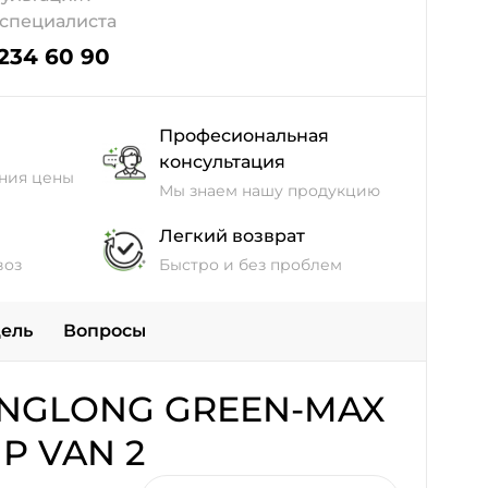
 специалиста
 234 60 90
Професиональная
консультация
ния цены
Мы знаем нашу продукцию
Легкий возврат
воз
Быстро и без проблем
дель
Вопросы
INGLONG GREEN-MAX
P VAN 2