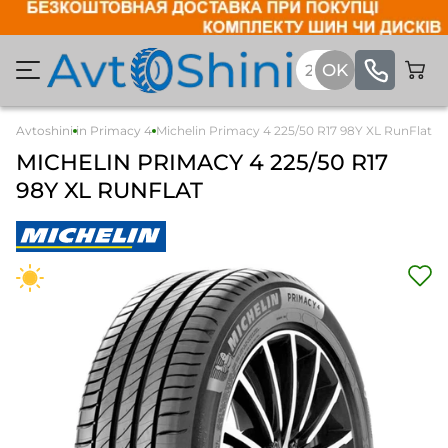
 шины
Avtoshini
Michelin Primacy 4
Michelin Primacy 4 225/50 R17 98Y XL RunFlat
MICHELIN
PRIMACY 4
225/50 R17
98Y XL RUNFLAT