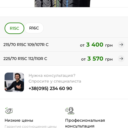
R16C
R15C
3 400
215/70 R15C 109/107R C
от
грн
3 570
225/70 R15C 112/110R C
от
грн
Нужна консультация?
Спросите у специалиста
+38(095) 234 60 90
Низкие цены
Професиональная
консультация
Гарантия соотношения цены