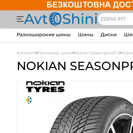
Разноширокие шины
Шины
Диски
Шин
Avtoshini
Легковые шины
Nokian Seasonproof 2
Nokia
NOKIAN
SEASONP