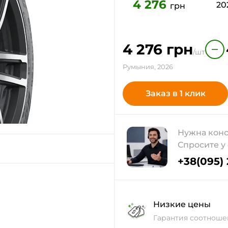
4 276
20
грн
4 276
грн
−
/шт
Румыния, 2026
Заказ в 1 клик
Нужна конс
Спросите у
+38(095)
Низкие цены
Гарантия соотноше