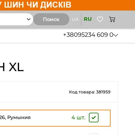
RU
Поиск
UA
+38
095
234 609 0
H XL
Код товара: 381959
4 шт.
26, Румыния