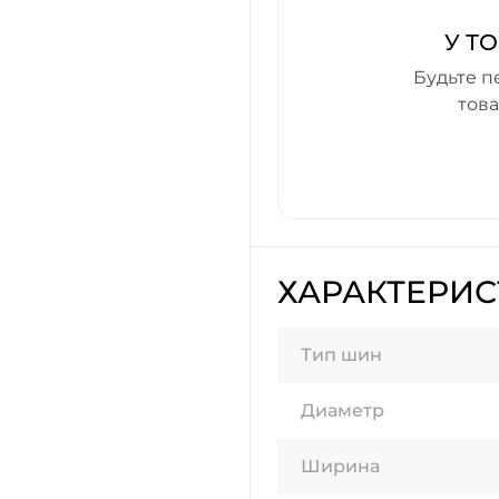
У Т
Будьте п
тов
ХАРАКТЕРИ
Тип шин
Диаметр
Ширина