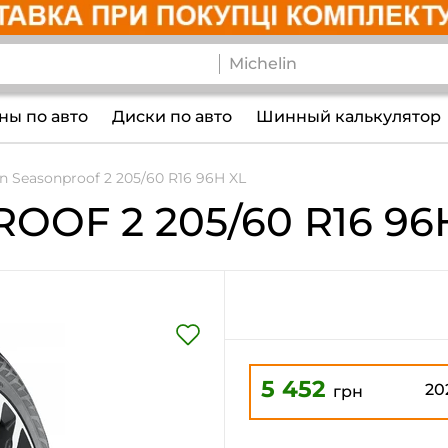
ы по авто
Диски по авто
Шинный калькулятор
n Seasonproof 2 205/60 R16 96H XL
ROOF 2
205/60 R16 96
5 452
20
грн