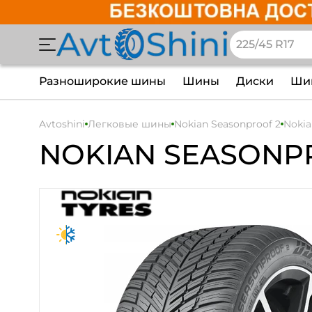
Разноширокие шины
Шины
Диски
Шин
Avtoshini
Легковые шины
Nokian Seasonproof 2
Nokia
NOKIAN
SEASONP