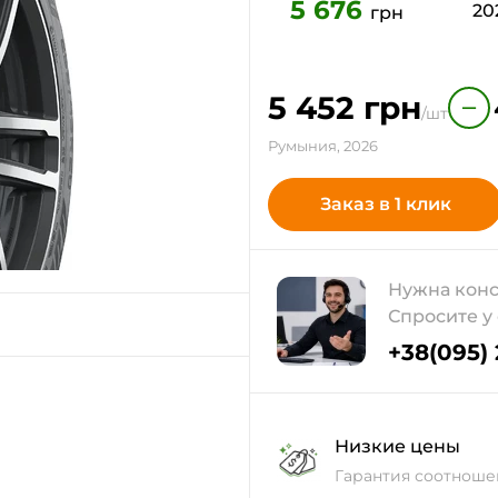
5 676
20
грн
5 452
грн
−
/шт
Румыния, 2026
Заказ в 1 клик
Нужна конс
Спросите у
+38(095)
Низкие цены
Гарантия соотноше