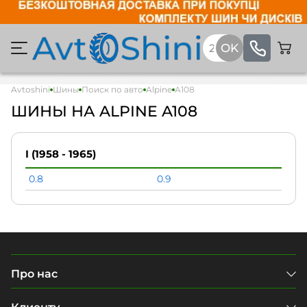
Avtoshini
Шины
Поиск по авто
Alpine
A108
ШИНЫ НА ALPINE A108
I (1958 - 1965)
0.8
0.9
Про нас