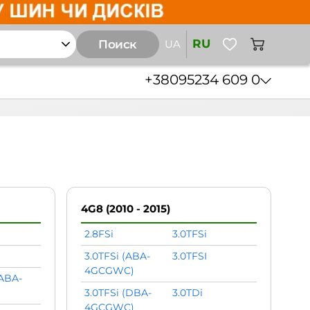
RU
Поиск
UA
+38
095
234 609 0
4G8 (2010 - 2015)
2.8FSi
3.0TFSi
3.0TFSi (ABA-
3.0TFSI
4GCGWC)
(ABA-
)
3.0TFSi (DBA-
3.0TDi
4GCGWC)