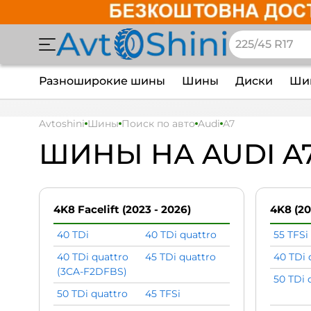
Разноширокие шины
Шины
Диски
Шин
Avtoshini
Шины
Поиск по авто
Audi
A7
ШИНЫ НА AUDI A
4K8 Facelift (2023 - 2026)
4K8 (20
40 TDi
40 TDi quattro
55 TFSi
40 TDi quattro
45 TDi quattro
40 TDi 
(3CA-F2DFBS)
50 TDi 
50 TDi quattro
45 TFSi