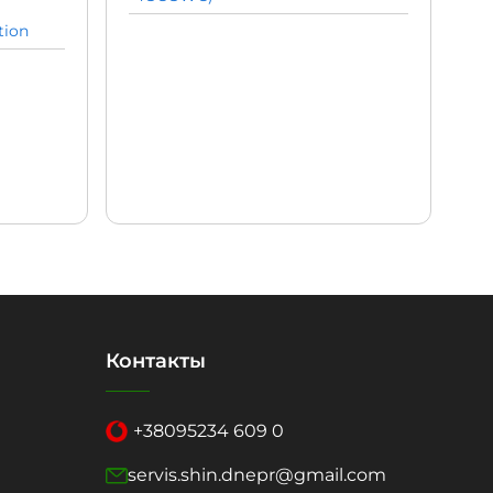
tion
Контакты
+38
095
234 609 0
servis.shin.dnepr@gmail.com