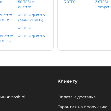
 e
50 TFSI e
3.0TFSI
3.0TFSI
quattro
Competi
quattro
45 TFSi quattro
2DFBS)
(3AA-F2DKNS)
45 TFSi
 quattro
45 TFSi quattro
2DLZS)
Клиенту
ии Avtoshini
Оплата и доставка
Гарантия на продукцию