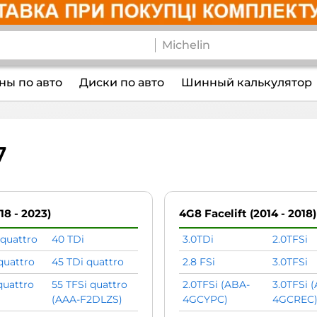
ы по авто
Диски по авто
Шинный калькулятор
7
18 - 2023)
4G8 Facelift (2014 - 2018)
 quattro
40 TDi
3.0TDi
2.0TFSi
quattro
45 TDi quattro
2.8 FSi
3.0TFSi
quattro
55 TFSi quattro
2.0TFSi (ABA-
3.0TFSi 
(AAA-F2DLZS)
4GCYPC)
4GCREC