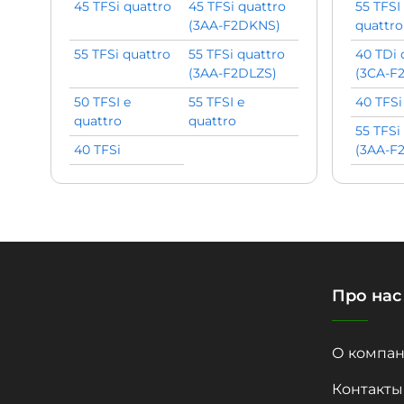
45 TFSi quattro
45 TFSi quattro
55 TFSI
(3AA-F2DKNS)
quattro
55 TFSi quattro
55 TFSi quattro
40 TDi 
(3AA-F2DLZS)
(3CA-F
50 TFSI e
55 TFSI e
40 TFSi
quattro
quattro
55 TFSi
40 TFSi
(3AA-F
Про нас
О компан
Контакты