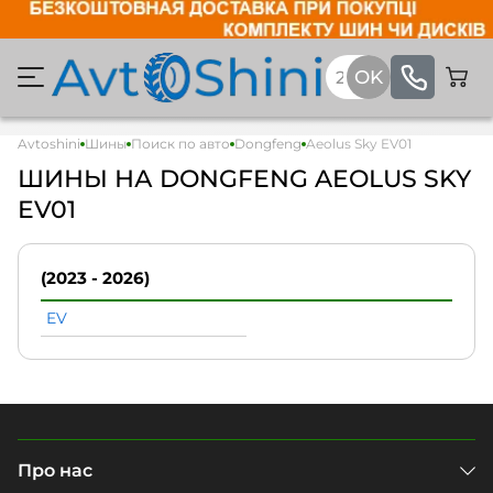
Avtoshini
Шины
Поиск по авто
Dongfeng
Aeolus Sky EV01
ШИНЫ НА DONGFENG AEOLUS SKY
EV01
(2023 - 2026)
EV
Про нас