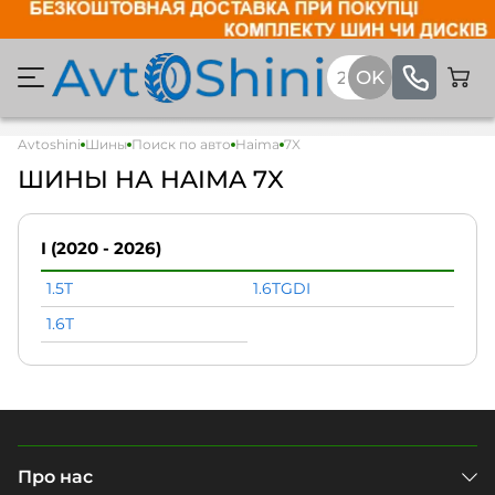
Avtoshini
Шины
Поиск по авто
Haima
7X
ШИНЫ НА HAIMA 7X
I (2020 - 2026)
1.5T
1.6TGDI
1.6T
Про нас