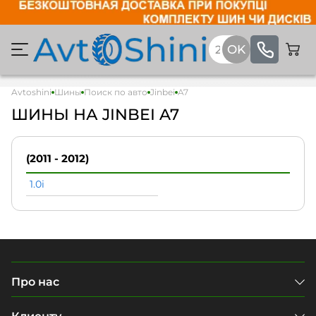
Avtoshini
Шины
Поиск по авто
Jinbei
A7
ШИНЫ НА JINBEI A7
(2011 - 2012)
1.0i
Про нас