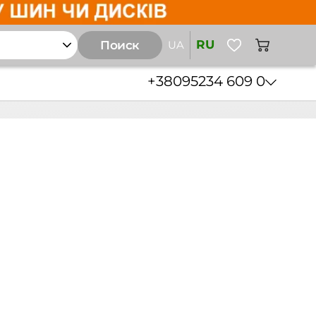
RU
Поиск
UA
+38
095
234 609 0