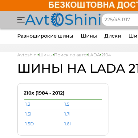
Разноширокие шины
Шины
Диски
Шин
Avtoshini
Шины
Поиск по авто
LADA
2104
ШИНЫ НА LADA 2
210x (1984 - 2012)
1.3
1.5
1.5i
1.7i
1.5D
1.6i