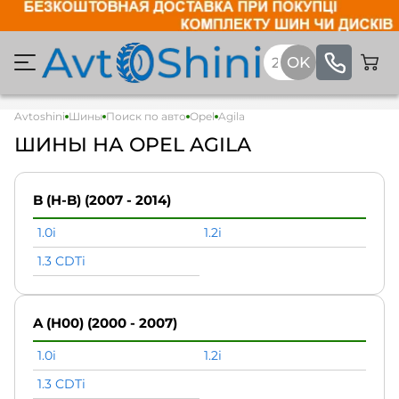
Avtoshini
Шины
Поиск по авто
Opel
Agila
ШИНЫ НА OPEL AGILA
B (H-B) (2007 - 2014)
1.0i
1.2i
1.3 CDTi
A (H00) (2000 - 2007)
1.0i
1.2i
1.3 CDTi