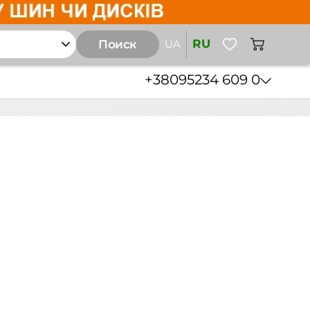
RU
Поиск
UA
+38
095
234 609 0