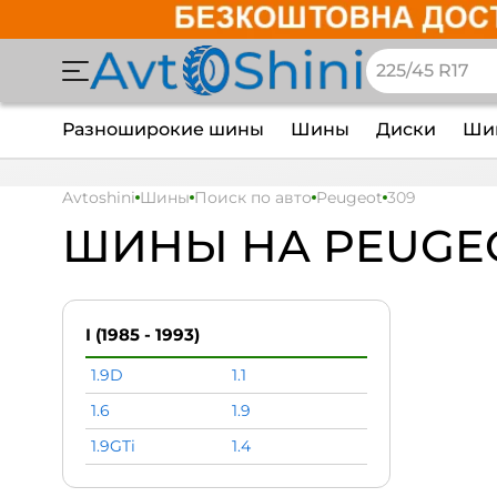
Разноширокие шины
Шины
Диски
Шин
Avtoshini
Шины
Поиск по авто
Peugeot
309
ШИНЫ НА PEUGEO
I (1985 - 1993)
1.9D
1.1
1.6
1.9
1.9GTi
1.4