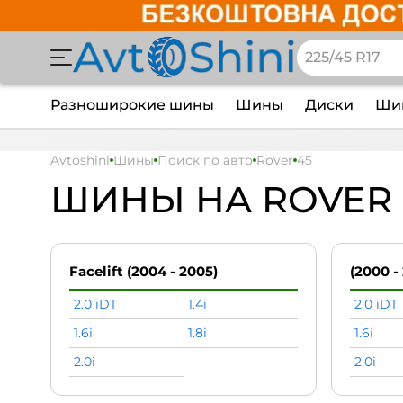
Разноширокие шины
Шины
Диски
Шин
Avtoshini
Шины
Поиск по авто
Rover
45
ШИНЫ НА ROVER 
Facelift (2004 - 2005)
(2000 -
2.0 iDT
1.4i
2.0 iDT
1.6i
1.8i
1.6i
2.0i
2.0i