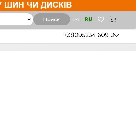
RU
Поиск
UA
+38
095
234 609 0