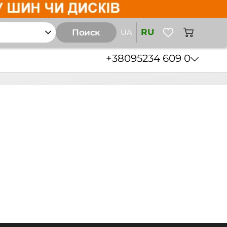
RU
Поиск
UA
+38
095
234 609 0